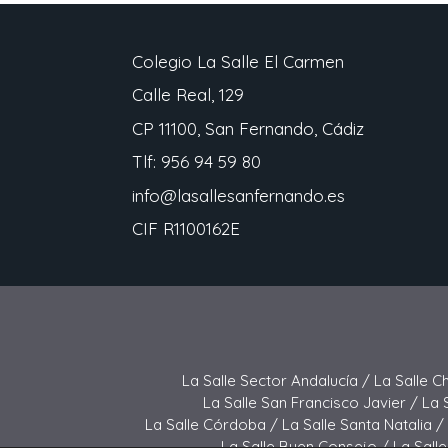
Colegio La Salle El Carmen
Calle Real, 129
CP 11100, San Fernando, Cádiz
Tlf: 956 94 59 80
info@lasallesanfernando.es
CIF R1100162E
La Salle Sector Andalucía /
La Salle C
La Salle San Francisco Javier /
La 
La Salle Córdoba /
La Salle Santa Natalia /
La Salle Buen Consejo /
La Sall