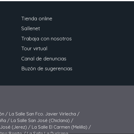
Tienda online
Sallenet
Trabaja con nosotros
Tour virtual
Canal de denuncias
Buzón de sugerencias
ón /
La Salle San Fco. Javier Virlecha /
Viña /
La Salle San José (Chiclana) /
 José (Jerez) /
La Salle El Carmen (Melilla) /
elipe Benito /
La Salle La Purísima