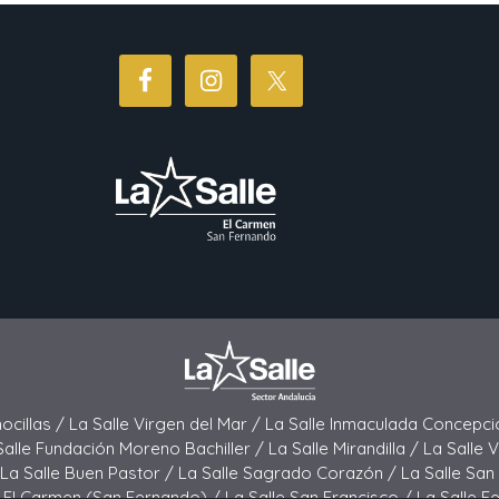
La Salle en el mundo
Vocación lasaliana
hocillas /
La Salle Virgen del Mar /
La Salle Inmaculada Concepci
Salle Fundación Moreno Bachiller /
La Salle Mirandilla /
La Salle 
La Salle Buen Pastor /
La Salle Sagrado Corazón /
La Salle San
e El Carmen (San Fernando) /
La Salle San Francisco /
La Salle F