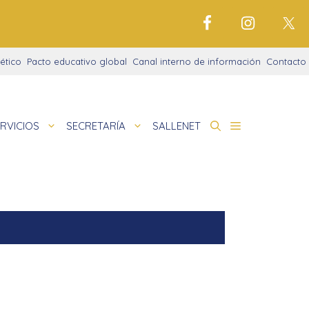
ético
Pacto educativo global
Canal interno de información
Contacto
RVICIOS
SECRETARÍA
SALLENET
cto educativo
de
dor
nigrama
cio justo
matinal
amaciones didácticas
tariado
la de verano
pedia