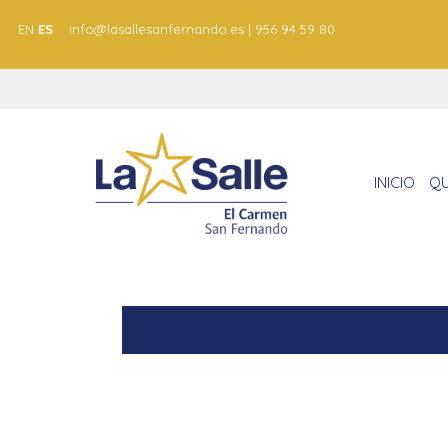
EN
ES
info@lasallesanfernando.es | 956 94 59 80
INICIO
QU