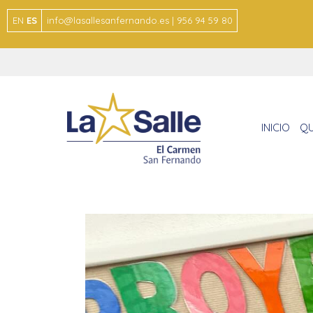
EN
ES
info@lasallesanfernando.es | 956 94 59 80
INICIO
QU