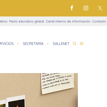
ético
Pacto educativo global
Canal interno de información
Contacto
RVICIOS
SECRETARÍA
SALLENET
cto educativo
de
dor
nigrama
cio justo
matinal
amaciones didácticas
tariado
la de verano
pedia