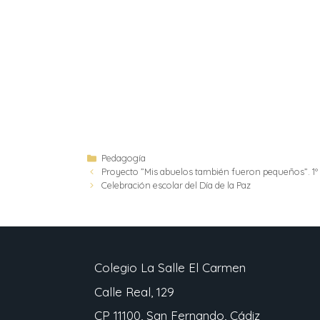
Pedagogía
Proyecto ”Mis abuelos también fueron pequeños”. 1º
Celebración escolar del Día de la Paz
Colegio La Salle El Carmen
Calle Real, 129
CP 11100, San Fernando, Cádiz