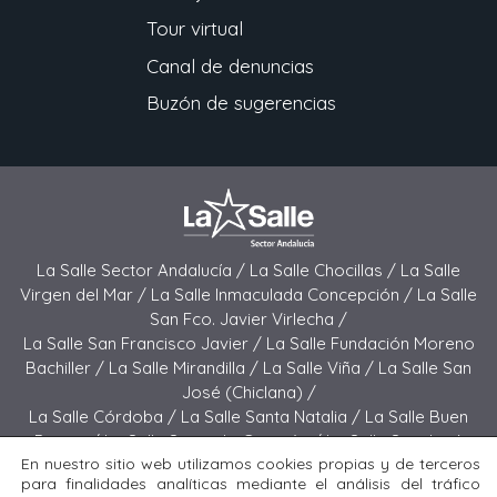
Tour virtual
Canal de denuncias
Buzón de sugerencias
La Salle Sector Andalucía /
La Salle Chocillas /
La Salle
Virgen del Mar /
La Salle Inmaculada Concepción /
La Salle
San Fco. Javier Virlecha /
La Salle San Francisco Javier /
La Salle Fundación Moreno
Bachiller /
La Salle Mirandilla /
La Salle Viña /
La Salle San
José (Chiclana) /
La Salle Córdoba /
La Salle Santa Natalia /
La Salle Buen
Pastor /
La Salle Sagrado Corazón /
La Salle San José
En nuestro sitio web utilizamos cookies propias y de terceros
(Jerez) /
La Salle El Carmen (Melilla) /
para finalidades analíticas mediante el análisis del tráfico
La Salle Buen Consejo /
La Salle El Carmen (San Fernando) /