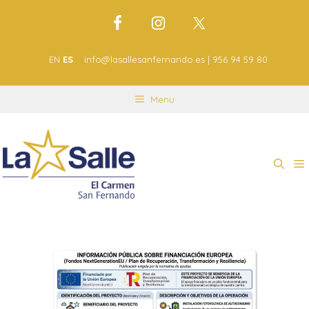
EN
ES
info@lasallesanfernando.es | 956 94 59 80
Menu