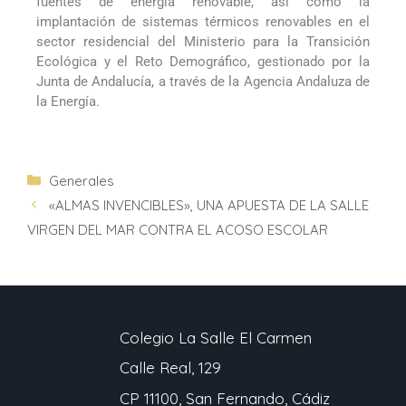
fuentes de energía renovable, así como la
implantación de sistemas térmicos renovables en el
sector residencial del Ministerio para la Transición
Ecológica y el Reto Demográfico, gestionado por la
Junta de Andalucía, a través de la Agencia Andaluza de
la Energía.
Generales
«ALMAS INVENCIBLES», UNA APUESTA DE LA SALLE
VIRGEN DEL MAR CONTRA EL ACOSO ESCOLAR
Colegio La Salle El Carmen
Calle Real, 129
CP 11100, San Fernando, Cádiz