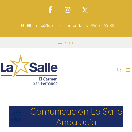
EN
ES
info@lasallesanfernando.es | 956 94 59 80
Menu
Comunicación La Salle
Andalucía