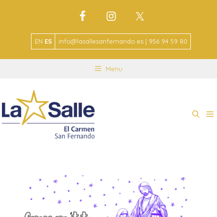
EN
ES
info@lasallesanfernando.es | 956 94 59 80
Menu