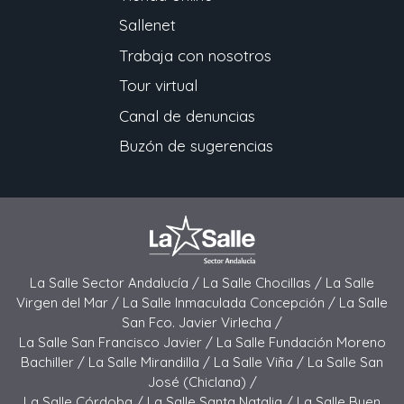
Sallenet
Trabaja con nosotros
Tour virtual
Canal de denuncias
Buzón de sugerencias
La Salle Sector Andalucía /
La Salle Chocillas /
La Salle
Virgen del Mar /
La Salle Inmaculada Concepción /
La Salle
San Fco. Javier Virlecha /
La Salle San Francisco Javier /
La Salle Fundación Moreno
Bachiller /
La Salle Mirandilla /
La Salle Viña /
La Salle San
José (Chiclana) /
La Salle Córdoba /
La Salle Santa Natalia /
La Salle Buen