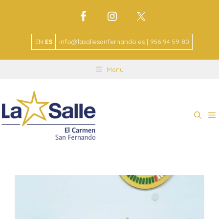
EN
ES
info@lasallesanfernando.es | 956 94 59 80
Menu